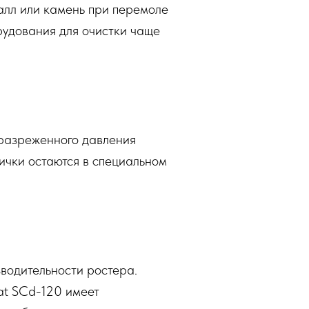
талл или камень при перемоле
рудования для очистки чаще
 разреженного давления
тички остаются в специальном
зводительности ростера.
at SCd-120 имеет