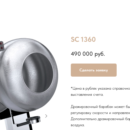
SC 1360
490 000
руб.
Сделать заявку
*Цена в рублях указана справочн
выставления счета.
Дражировочный барабан может быт
регулировку скорости и направле
Дополнительно дражировочный ба
воздуха.