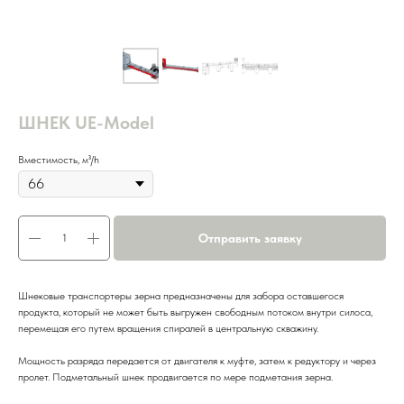
ШНЕК UE-Model
Вместимость, м³/h
Отправить заявку
Шнековые транспортеры зерна предназначены для забора оставшегося
продукта, который не может быть выгружен свободным потоком внутри силоса,
перемещая его путем вращения спиралей в центральную скважину.
Мощность разряда передается от двигателя к муфте, затем к редуктору и через
пролет. Подметальный шнек продвигается по мере подметания зерна.