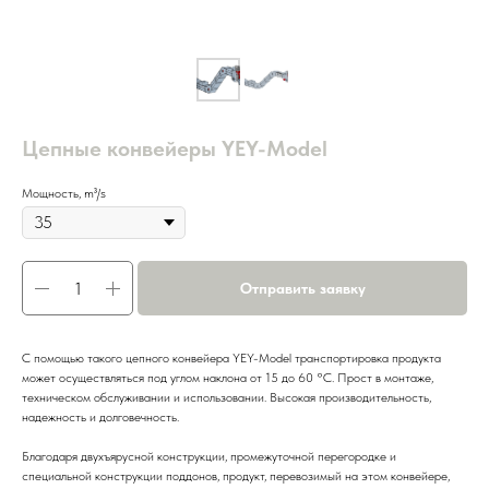
Цепные конвейеры YEY-Model
Мощность, m³/s
Отправить заявку
С помощью такого цепного конвейера YEY-Model транспортировка продукта
может осуществляться под углом наклона от 15 до 60 °C. Прост в монтаже,
техническом обслуживании и использовании. Высокая производительность,
надежность и долговечность.
Благодаря двухъярусной конструкции, промежуточной перегородке и
специальной конструкции поддонов, продукт, перевозимый на этом конвейере,