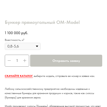
Бункер прямоугольный OM-Model
1 100 000
руб.
Вместимость, м³
Отправить заявку
СКАЧАЙТЕ КАТАЛОГ
, выберите модель, отправьте ее номер в заявке нам.
Любому сельскохозяйственному предприятию необходимы надёжные и
качественные бункеры для хранения продукции и кормов, такие как силосы
(бункеры) для хранения зерна.
Mysilo производит силосы (бункеры), обладающие высокой прочностью, что дает